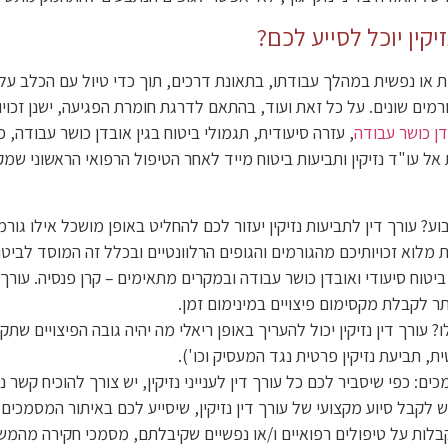
יקין יוכל לסייע לכם?
 או נפשית במהלך עבודתו, בתאונת דרכים, תוך כדי טיול עם הכלב על 
ורמים שונים. על כל זאת ועוד, בהתאם לדרגת חומרת הפגיעה, ישנן זכויו
ן כושר עבודה
, עזרה סיעודית, תגמולי ביטוח בגין אובדן כושר עבודה, 
ת אל עו"ד נזיקין ותביעות ביטוח מייד לאחר הטיפול הרפואי הראשוני שמקב
ע? עורך דין לתביעות נזיקין יעזור לכם להחליט באופן מושכל אילו גור
מלוא זכויותיכם מהגורמים והגופים הרלוונטיים ובכלל זה המוסד לביט
 ביטוח סיעודי ואובדן כושר עבודה ובמקרים מתאימים – קרן פנסיה. עור
ר לקבלת מקסימום פיצויים במינימום זמן.
 עורך דין נזיקין יכול להעריך באופן ריאלי מה יהיה גובה הפיצויים ש
ת, תביעת נזיקין פרטית נגד המעסיק וכו').
ים: כפי שיסביר לכם כל עורך דין לענייני נזיקין, יש צורך להוכיח קשר
 לקבל סיוע מקצועי של עורך דין נזיקין, שיסייע לכם באיתור המסמכים
קבלות על טיפולים רפואיים ו/או נפשיים שקיבלתם, מסמכי חקירה מהמש