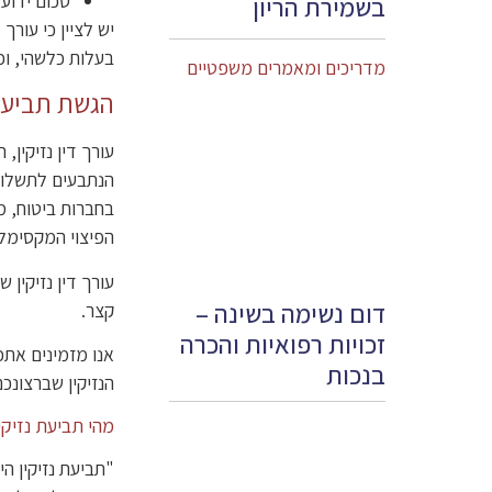
סכום ידוע 
בשמירת הריון
יש לציין כי עור
בעלות כלשהי, וכ
מדריכים ומאמרים משפטיים
הגשת תביעות 
עורך דין נזיקין
הנתבעים לתשלום פ
בחברות ביטוח, מ
הפיצוי המקסימלי
עורך דין נזיקין 
דום נשימה בשינה –
קצר.
זכויות רפואיות והכרה
אנו מזמינים את
בנכות
הנזיקין שברצונכם
מהי תביעת נזיקי
"תביעת נזיקין ה