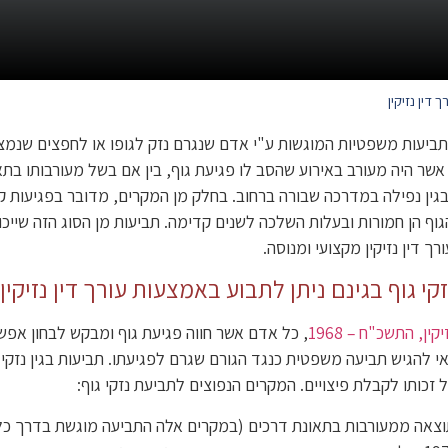
ך דין נזיקין
ן תביעות משפטיות המוגשות ע"י אדם שנגרם נזק לגופו או לחפצים שנמצ
ר היה מעורב באירוע שהסב לו פגיעת גוף, בין אם בשל מעורבותו בתא
בגין נפילה במדרכה שבורה ברחוב. בחלק מן המקרים, מדובר בפגיעות
גוף הן חמורות ובעלות השלכה לשנים קדימה. תביעות מן הסוג הזה שייכו
ך דין נזיקין מקצועי ומנוסה.
קי גוף בגינם ניתן לתבוע באמצעות עורך דין נזיקין
ין, התשכ"ח – 1968
, כל אדם אשר חווה פגיעת גוף ומבקש לבחון אפשר
אי להגיש תביעה משפטית כנגד הגורם שגרם לפגיעתו. תביעות בגין נזקי 
זכותו לקבלת פיצויים. המקרים הנפוצים לתביעת נזקי גוף:
וצאה ממעורבות בתאונת דרכים (במקרים אלה התביעה מוגשת בדרך כלל 