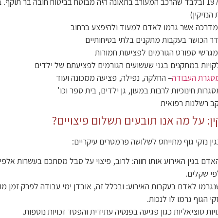
תשל"ה-1975 ובלבד שהרכב המעורב בתאונה היה מבוטח בביטוח חובה בר תוק
הנזיקין)
דרכה אשר גרמו לאדם למעוד ולהיפצע ברחוב
ר הכושר בעקבות מתקנים בלתי בטיחותיים
גרשי ספורט הגורמים לפציעות חמורות
קויות במתקנים בגני שעשועים הגורמים לפציעתם של ילדים
סגרת העבודה
– החלקה, נפילה, פציעה ממכונה ועוד
גרות חינוכיות לרבות במעון, גן ילדים, בית ספר וכו'
קב רשלנות רפואית
ין: על מה אנו תובעים תשלום פיצויים?
גין נזקי גוף מתייחס לשלושה פרמטרים עיקריים:
אדם בגין האירוע אותו חווה: לרוב, פיצוי על סבל מסתכם בעשרות אלפי
י שקלים.
גרמו לאדם בעקבות האירוע: ובכלל זה, אובדן ימי עבודה לפרק זמן מו
י הגוף גרמו לו לנכות.
יות סוציאליות כגון פגיעה בפנסיה עתידית והפסד זכויות נוספות.