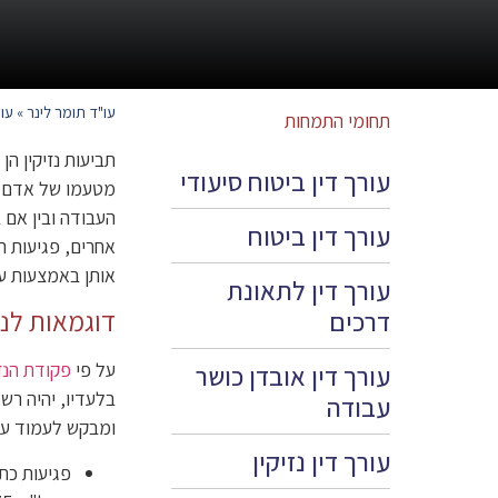
עו"ד תומר לינר
»
עור
תחומי התמחות
תביעות נזיקין ה
עורך דין ביטוח סיעודי
מטעמו של אדם אש
העבודה ובין אם 
עורך דין ביטוח
אחרים, פגיעות ה
אותן באמצעות עור
עורך דין לתאונת
דרכים
דוגמאות לנז
על פי
פקודת הנזיק
עורך דין אובדן כושר
בלעדיו, יהיה רש
עבודה
ומבקש לעמוד על 
עורך דין נזיקין
פגיעות כת