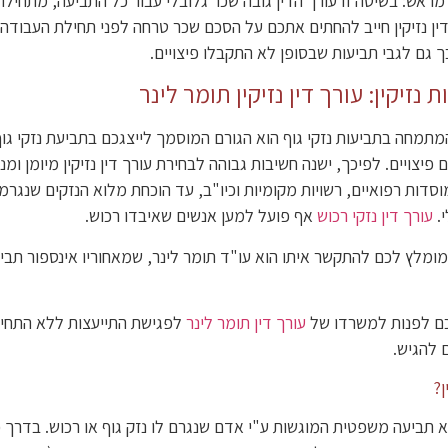
מראש: בשיטה זו עורך הדין גובה שכר גלובלי עבור כל התביעה, מתחילת
ך דין נזיקין חייב להחתים אתכם על הסכם שכר טרחה לפני תחילת העבוד
ך גם לגבי תביעות שבסופן לא התקבלו פיצויים.
נזיקין: עורך דין נזיקין תומר לינר
, המתמחה בתביעות נזקי גוף הוא הגורם המוסמך לייצגכם בתביעת נזקי ג
יצויים. לפיכך, ישנה חשיבות גבוהה לבחירת עורך דין נזיקין מיומן ומנ
וסדות רפואיים, רשויות מקומיות וכיו"ב, עד הוכחת מלוא הנזקים שנגר
.
עורך דין נזקי רכוש
אף פועל למען אנשים שאיבדו רכוש.
שמומלץ לכם להתקשר איתו הוא עו"ד תומר לינר, שמאחוריו אינספור תביע
כם לפנות למשרדו של
עורך דין תומר לינר
לפגישת התייעצות ללא התחיי
 להגיש.
ן?
יא תביעה משפטית המוגשות ע"י אדם שנגרם לו נזק גוף או רכוש. בדר