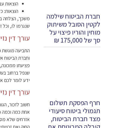
הוצאות עב
הוצאות: כ
חברת הביטוח שילמה
משכך, הצלחה בתב
לקטין הסובל משיתוק
שנגרמו לו, וכל 
מוחין והוריו פיצוי על
עורך דין נזי
סך של 175,000 ₪
התביעה מוגשת כנ
וחברת הביטוח א
פציעתו ממכונה, 
שנפל ברחוב בעקב
ידע לומר לכם את
עורך דין נז
חרף הפסקת תשלום
חשוב לזכור, הגו
תגמולי ביטוח סיעודי
אחת כמה וכמה כ
מצד חברת הביטוח,
אזרחים שלא מסתיי
קיבלה המבוטחת את
החוק ואת זכויות