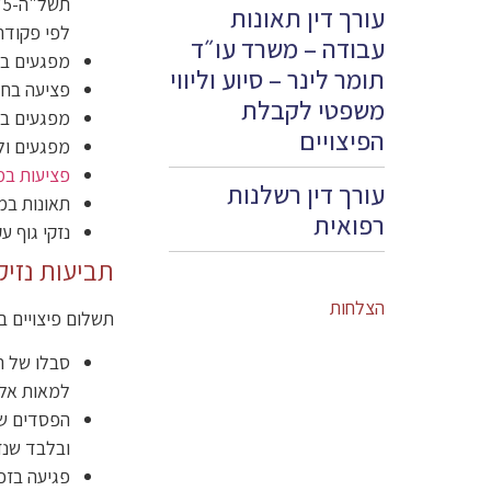
עורך דין תאונות
לפי פקודת 
עבודה – משרד עו״ד
מפגעים במ
תומר לינר – סיוע וליווי
פציעה בחד
משפטי לקבלת
מפגעים במ
הפיצויים
מפגעים ול
פציעות במ
עורך דין רשלנות
תאונות במס
רפואית
נזקי גוף ע
תביעות נזיק
הצלחות
תשלום פיצויים ב
סבלו של ה
למאות אלפ
הפסדים שנ
ובלבד שנזק
פגיעה בזכו