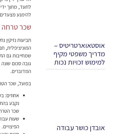
לתעד, מתוך ידי
להימנע מצעדים 
שכר טרחה עו
תביעות נזיקין נ
אוסטאוארטריטיס –
המוניציפלית, חב
מדריך משפטי מקיף
שמחייבות גם הת
למימוש זכויות נכות
גובה סכום שונה 
המדוברים.
בפועל, שכר הטרח
אחוזים: בש
נקבע בהתא
שכר הטרחה הויא 13%, ועבור תביעות נזיקין אחרות,
שעות עבוד
אובדן כושר עבודה
הפיצויים.