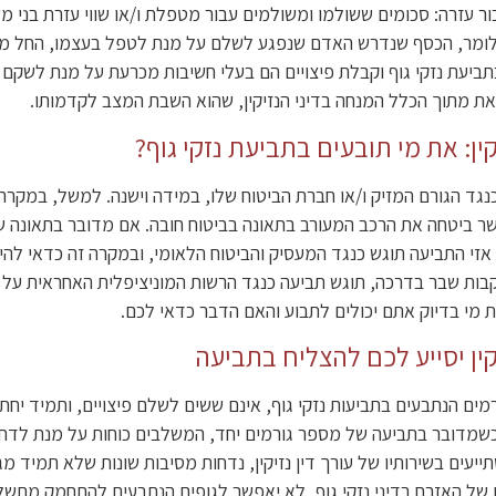
ור עזרה: סכומים ששולמו ומשולמים עבור מטפלת ו/או שווי עזרת בני מ
לומר, הכסף שנדרש האדם שנפגע לשלם על מנת לטפל בעצמו, החל מהז
יעת נזקי גוף וקבלת פיצויים הם בעלי חשיבות מכרעת על מנת לשקם כ
זאת מתוך הכלל המנחה בדיני הנזיקין, שהוא השבת המצב לקדמותו.
קין: את מי תובעים בתביעת נזקי גוף?
גד הגורם המזיק ו/או חברת הביטוח שלו, במידה וישנה. למשל, במקרה
שר ביטחה את הרכב המעורב בתאונה בביטוח חובה. אם מדובר בתאונה 
אזי התביעה תוגש כנגד המעסיק והביטוח הלאומי, ובמקרה זה כדאי להי
ות שבר בדרכה, תוגש תביעה כנגד הרשות המוניציפלית האחראית על תקי
 מי בדיוק אתם יכולים לתבוע והאם הדבר כדאי לכם.
יקין יסייע לכם להצליח בתביעה
רמים הנתבעים בתביעות נזקי גוף, אינם ששים לשלם פיצויים, ותמיד יחת
שמדובר בתביעה של מספר גורמים יחד, המשלבים כוחות על מנת לדחות 
עים בשירותיו של עורך דין נזיקין, נדחות מסיבות שונות שלא תמיד מגובו
יו של האזרח בדיני נזקי גוף, לא יאפשר לגופים הנתבעים להתחמק מתשלו