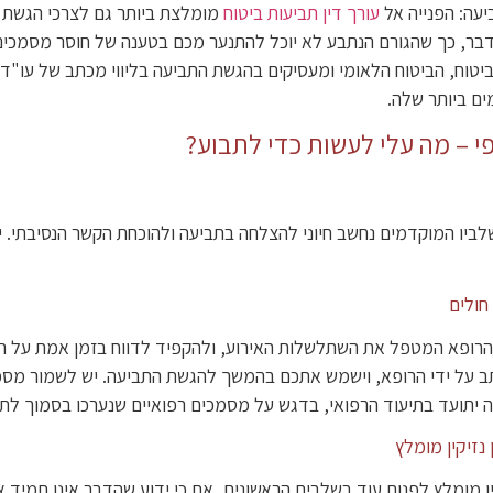
עה: הפנייה אל
עורך דין תביעות ביטוח
מומלצת ביותר גם לצרכי הגשת מ
דבר, כך שהגורם הנתבע לא יוכל להתנער מכם בטענה של חוסר מסמכים ו
ביטוח, הביטוח הלאומי ומעסיקים בהגשת התביעה בליווי מכתב של עו"ד 
ם ביותר שלה.
י – מה עלי לעשות כדי לתבוע?
לביו המוקדמים נחשב חיוני להצלחה בתביעה ולהוכחת הקשר הנסיבתי. 
חולים
 הרופא המטפל את השתלשלות האירוע, ולהקפיד לדווח בזמן אמת על תחו
ב על ידי הרופא, וישמש אתכם בהמשך להגשת התביעה. יש לשמור מסמכ
יתועד בתיעוד הרפואי, בדגש על מסמכים רפואיים שנערכו בסמוך לתא
 נזיקין מומלץ
קין מומלץ לפנות עוד בשלבים הראשונים, אם כי ידוע שהדבר אינו תמיד 