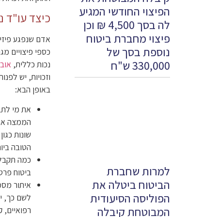
הפיצוי החודשי המגיע
כיצד עו"ד נז
לה בסך 4,500 ₪ וכן
פיצוי מחברת ביטוח
אדם שנפגע פיזית
נוספת בסך של
כספי פיצויים מג
330,000 ש"ח
נכות כללית,
אובד
וזכויות, יש לפנו
באופן הבא:
את מי לתבו
הממצה את 
שונות כגון
הטובה ביות
כמה תקבלו?
למרות שחברת
ביטוח פרטי
הביטוח ביטלה את
איתור מסמכ
הפוליסה הסיעודית
לשם כך, יש
המבוטחת קיבלה
רפואיים, 