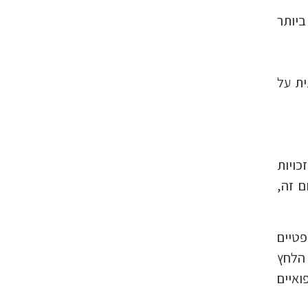
ביותר
ית על
כויות
ם זה,
טיים
 הלחץ
איים