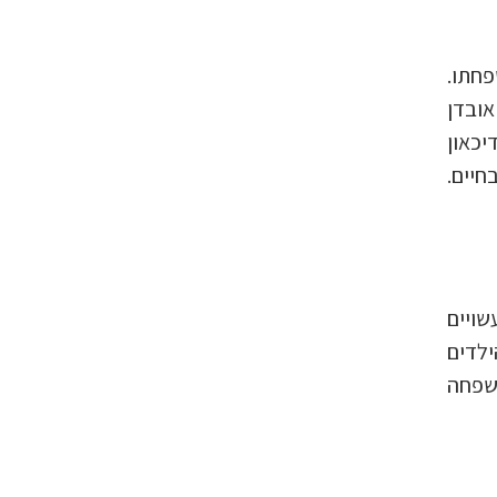
פחתו.
אובדן
יכאון
חיים.
שויים
ילדים
משפחה