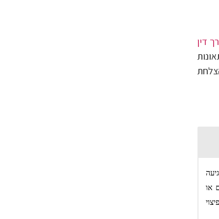
רך דין
אונות
הצלחת
יעה
ם או
צוי