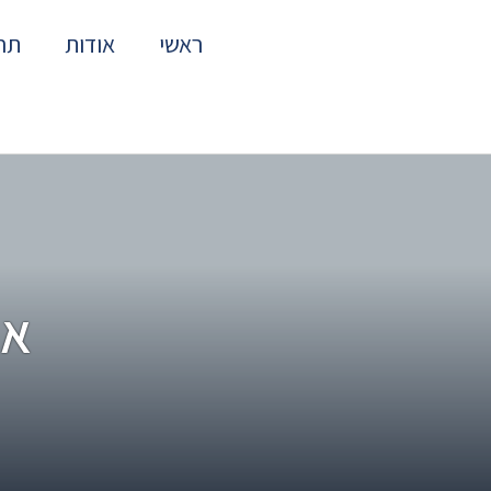
ראשי
אודות
תח
או