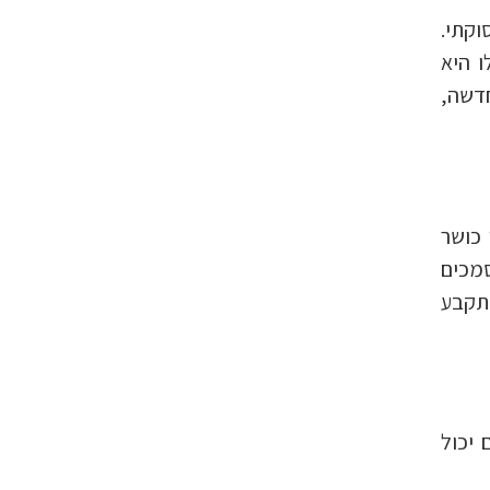
וקתי.
ו היא
חדשה,
 כושר
סמכים
 תקבע
 יכול