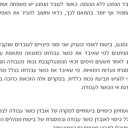
בד הנפגע ללא הכנסה. כאשר לעובד הנפגע יש משפחה אות
חמיר אף יותר. בהתאם לכך, כדאי וחשוב להכיר את האפשר
פגעו, ביטוח לאומי מעניק שני סוגי פיצויים לעובדים שנקב
הניתנים למי שאיבד את כושר עבודתו כתוצאה מתאונת עב
ם לתקופה מקסימלית של 90 ימים. לאחר תשעים הימים זכאי הנפגעלקצבת נכות מעבודה
גרת וועדות רפואיות. מי שאיבד את כושר עבודתו בגלל מח
 להגיש תביעת נכות כללית. במקרים אלה הזכאות כרוכה ב
רגת אי הכושר לעבודה.
טחיהן כיסויים ביטוחיים למקרה של אובדן כושר עבודה לצמ
ל כיסוי לאובדן כושר עבודה ובמסגרת של ביטוח מנהלים 
תוכלו לתבוע פיצויים גם באמצעותה.